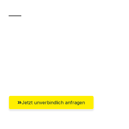
Transport
Sparen Sie bis zu 100€ bei Anfrage
Abwicklung innerhalb von 24 Stunden
Versichert bis zu 7.500€
Ggf. komplette Zollabwicklung inklusive
Umfassender Kundensupport aus
Saarbrücken
Jetzt unverbindlich anfragen