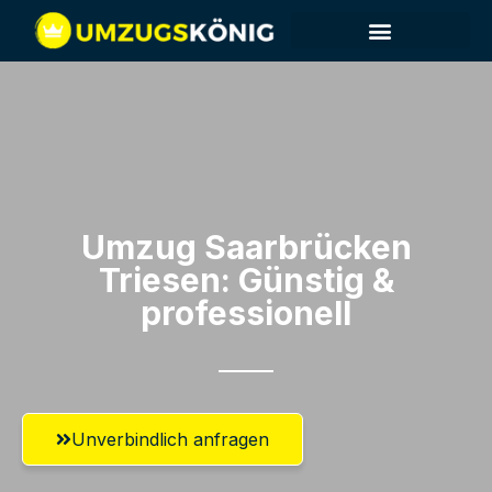
Umzug Saarbrücken​
Triesen: Günstig &
professionell​
Unverbindlich anfragen