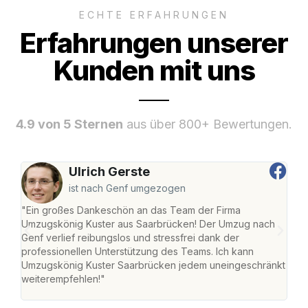
ECHTE ERFAHRUNGEN
Erfahrungen unserer
Kunden mit uns
4.9 von 5 Sternen
aus über 800+ Bewertungen.
Ulrich Gerste
ist nach Genf umgezogen
"Ein großes Dankeschön an das Team der Firma
"Di
Umzugskönig Kuster aus Saarbrücken! Der Umzug nach
war
Genf verlief reibungslos und stressfrei dank der
Das 
professionellen Unterstützung des Teams. Ich kann
habe
Umzugskönig Kuster Saarbrücken jedem uneingeschränkt
an m
weiterempfehlen!"
groß