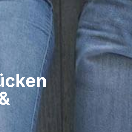
cken​
 &