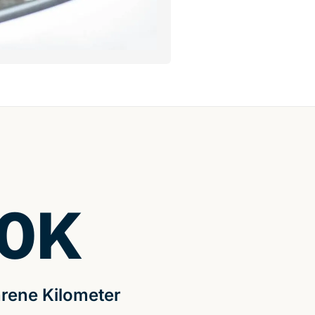
0
K
rene Kilometer