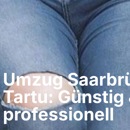
Umzug Saarbrü
Tartu: Günstig
professionell​